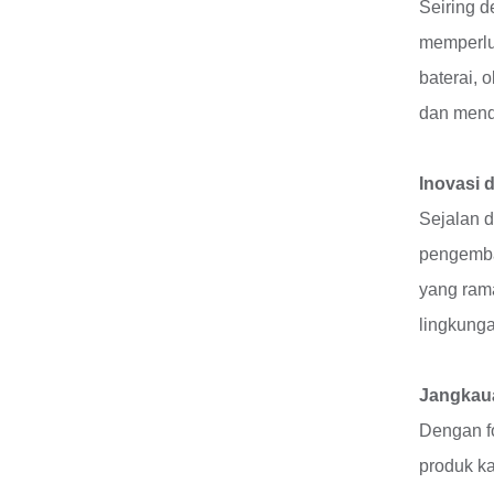
Seiring d
memperlua
baterai, 
dan menda
Inovasi 
Sejalan d
pengemba
yang rama
lingkung
Jangkaua
Dengan fo
produk ka