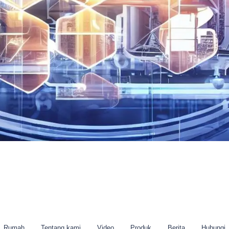
Rumah
Tentang kami
Video
Produk
Berita
Hubungi