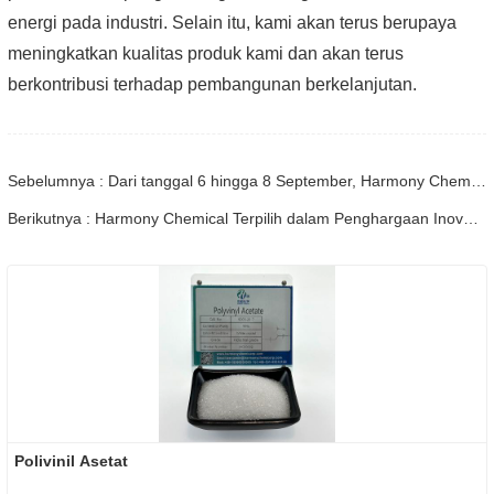
energi pada industri. Selain itu, kami akan terus berupaya
meningkatkan kualitas produk kami dan akan terus
berkontribusi terhadap pembangunan berkelanjutan.
Sebelumnya : Dari tanggal 6 hingga 8 September, Harmony Chemical Ltd. diundang untuk mengadakan pameran di Coatings Trends and Technology Summit (CTT).
Berikutnya : Harmony Chemical Terpilih dalam Penghargaan Inovasi Poliuretan CPI 2023
Polivinil Asetat