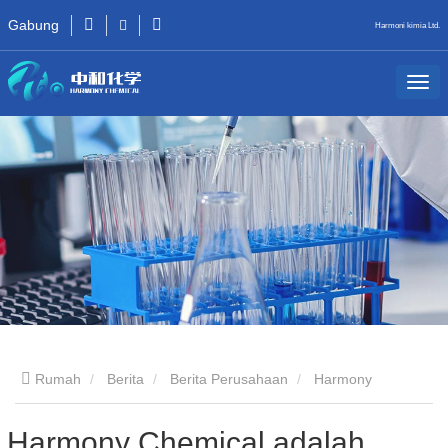
Gabung
Harmoni kimia Ltd.
Rumah
Berita
Berita Perusahaan
Harmony
Chemical adalah Komersialisasi Bahan Mulsa Biodegradable,
Harmony Chemical adalah