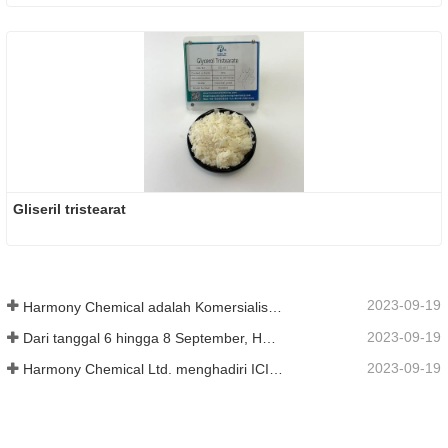
Gliseril tristearat
2023-09-19
Harmony Chemical adalah Komersialisasi Bahan Mulsa Biodegradable, Menjunjung Pembangunan Hijau di Bidang Pertanian
2023-09-19
Dari tanggal 6 hingga 8 September, Harmony Chemical Ltd. diundang untuk mengadakan pameran di Coatings Trends and Technology Summit (CTT).
2023-09-19
Harmony Chemical Ltd. menghadiri ICIF China 2019 yang diadakan pada tanggal 16 hingga 18 September 2019 di Shanghai, Tiongkok.