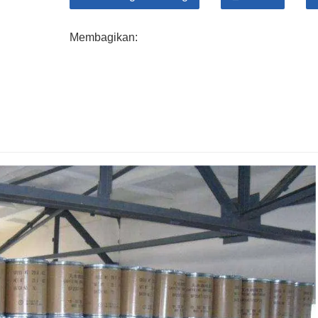
gerakan
dari ultraviolet
lembut
atau berkas ele
fotosensitif. Polivinil asetat larut dalam
lebih da
berkopolimerisasi dengan
berbagai
monomer d
Membagikan:
berguna
agensi
dan memiliki
luar biasa
propert
7. Digunakan sebagai
mentah
kain
untuk polivi
kopolimer vinil asetat etilen, pelapis, perekat, p