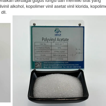
lkan berbagai gugus fungsi dan memiliki sifat yang
il alkohol, kopolimer vinil asetat vinil klorida, kopolime
dll.