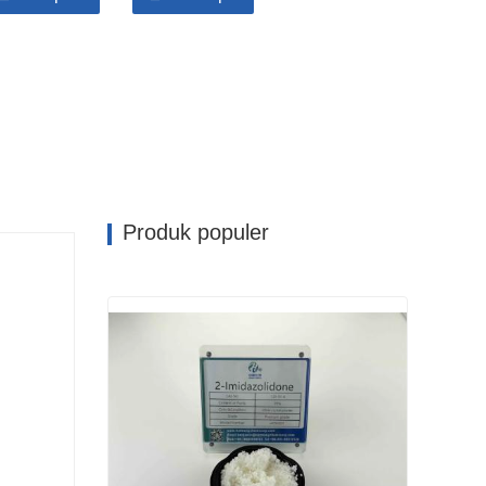
ktron, dipamerkan
menguntungkan
sifat resin
ri beberapa
alami
pelarut dan dapat
engan ikatan rangkap, memperkenalkan
sejumlah
i. Sering digunakan sebagai perekat;
nil alkohol, kopolimer vinil asetat vinil klorida,
ermen karet, dll.
Produk populer