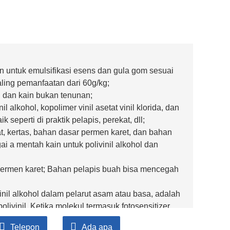
n untuk emulsifikasi esens dan gula gom
sesuai
ling
pemanfaatan
dari 60g/kg;
dan kain bukan tenunan;
nil alkohol, kopolimer vinil asetat vinil klorida, dan
ik
seperti di
praktik
pelapis, perekat, dll;
t, kertas, bahan dasar permen karet, dan
bahan
ai a
mentah
kain
untuk polivinil alkohol dan
permen karet; Bahan pelapis buah bisa
mencegah
ivinil alkohol dalam pelarut asam atau basa, adalah
polivinil. Ketika molekul
termasuk
fotosensitizer,
Dan
beruang
reaksi dekomposisi
di bawah
itu
Telepon
Ada apa