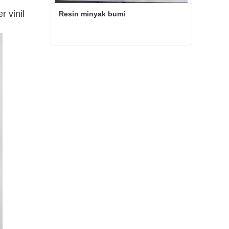
r vinil
Resin minyak bumi
Resin minyak bumi
Hubungi sekarang