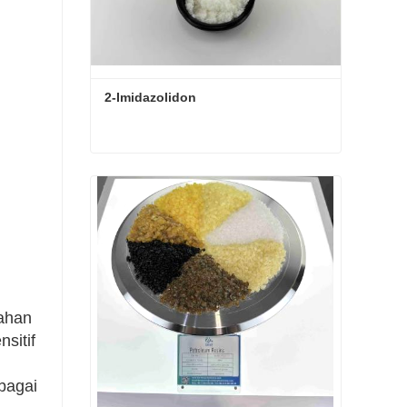
2-Imidazolidon
2-Imidazolidon
Hubungi sekarang
bahan
sitif
rbagai