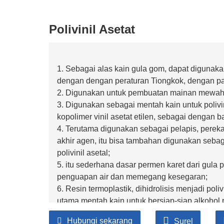
Polivinil Asetat
1. Sebagai alas
kain
gula gom, dapat digunaka
dengan
dengan peraturan Tiongkok, dengan
pa
2. Digunakan untuk pembuatan mainan mewah 
3. Digunakan sebagai
mentah
kain
untuk polivi
kopolimer vinil asetat etilen, sebagai
dengan ba
4. Terutama digunakan sebagai pelapis, pereka
akhir
agen, itu bisa
tambahan
digunakan sebag
polivinil asetal;
5. itu
sederhana
dasar permen karet dari gula 
penguapan air dan
memegang
kesegaran;
6. Resin termoplastik, dihidrolisis menjadi pol
utama
mentah
kain
untuk
bersiap-siap
alkohol 
memang begitu
mudah tersinggung
ke
lembut
Hubungi sekarang
Surel