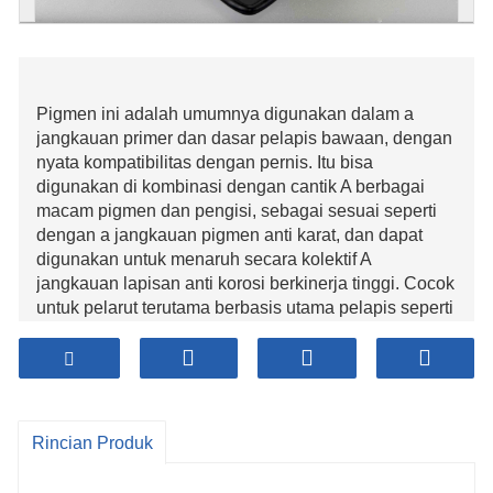
Pigmen ini adalah umumnya digunakan dalam a
jangkauan primer dan dasar pelapis bawaan, dengan
nyata kompatibilitas dengan pernis. Itu bisa
digunakan di kombinasi dengan cantik A berbagai
macam pigmen dan pengisi, sebagai sesuai seperti
dengan a jangkauan pigmen anti karat, dan dapat
digunakan untuk menaruh secara kolektif A
jangkauan lapisan anti korosi berkinerja tinggi. Cocok
untuk pelarut terutama berbasis utama pelapis seperti
resin fenolik, resin alkid, resin epoksi, poliester
epoksi, dan resin akrilik, serta sesuai sebagai lebih
besar dari beberapa lapisan resin yang larut dalam air
(seperti khususnya pelapis imersi epoksi ester yang
dapat beradaptasi melalui air); Bisa lebih-lebih lagi
Rincian Produk
digunakan hingga kental berkumpul pelapis, pelapis
bubuk, jamu pelapis anti korosi titanium, pelapis