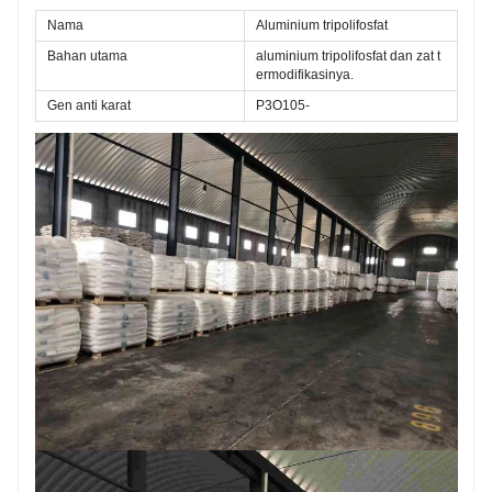
tahan karat dan pelapis aspal, seng makmur primer,
Nama
Aluminium tripolifosfat
api pelapis tahan, panas pelapis tahan, dll.
Bahan utama
aluminium tripolifosfat dan zat t
ermodifikasinya.
Gen anti karat
P3O105-