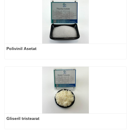
Polivinil Asetat
Gliseril tristearat