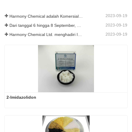
2023-09-19
Harmony Chemical adalah Komersialisasi Bahan Mulsa Biodegradable, Menjunjung Pembangunan Hijau di Bidang Pertanian
2023-09-19
Dari tanggal 6 hingga 8 September, Harmony Chemical Ltd. diundang untuk mengadakan pameran di Coatings Trends and Technology Summit (CTT).
2023-09-19
Harmony Chemical Ltd. menghadiri ICIF China 2019 yang diadakan pada tanggal 16 hingga 18 September 2019 di Shanghai, Tiongkok.
2-Imidazolidon