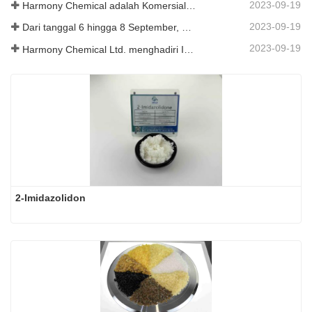
2023-09-19
Harmony Chemical adalah Komersialisasi Bahan Mulsa Biodegradable, Menjunjung Pembangunan Hijau di Bidang Pertanian
2023-09-19
Dari tanggal 6 hingga 8 September, Harmony Chemical Ltd. diundang untuk mengadakan pameran di Coatings Trends and Technology Summit (CTT).
2023-09-19
Harmony Chemical Ltd. menghadiri ICIF China 2019 yang diadakan pada tanggal 16 hingga 18 September 2019 di Shanghai, Tiongkok.
2-Imidazolidon