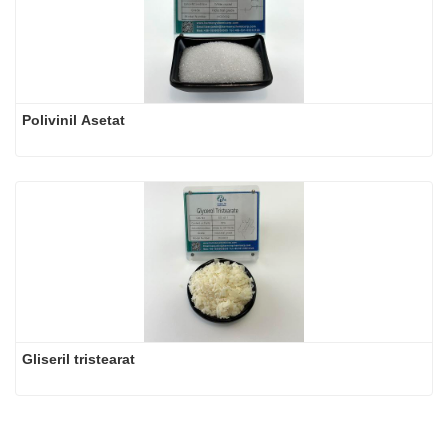
Polivinil Asetat
Gliseril tristearat