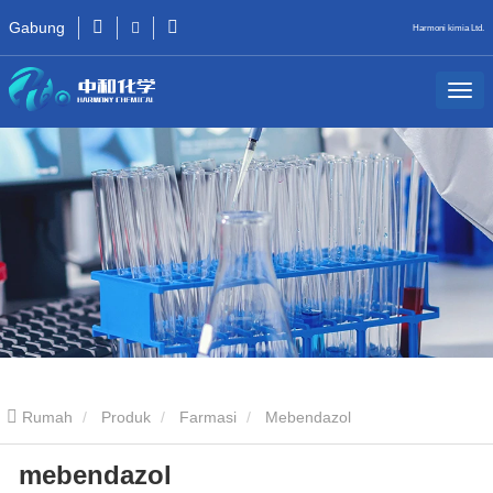
Gabung
Harmoni kimia Ltd.
Rumah
Produk
Farmasi
Mebendazol
mebendazol