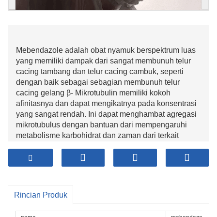
Mebendazole adalah obat nyamuk berspektrum luas
yang memiliki dampak dari sangat membunuh telur
cacing tambang dan telur cacing cambuk, seperti
dengan baik sebagai sebagian membunuh telur
cacing gelang β- Mikrotubulin memiliki kokoh
afinitasnya dan dapat mengikatnya pada konsentrasi
yang sangat rendah. Ini dapat menghambat agregasi
mikrotubulus dengan bantuan dari mempengaruhi
metabolisme karbohidrat dan zaman dari terkait
kekuatan di dalam cacing, menimbulkan hilangnya
cacing tersebut dermis atau sel usus. Ini dapat secara
selektif dan ireversibel menghambat penyerapan
glukosa oleh cacing dan berbeda vitamin dari usus,
cepat atau lambat utama ke kematian dari cacing
Rincian Produk
tersebut. Cocok untuk mengobati infeksi membawa
dengan cara tunggal atau sepasang cacing seperti