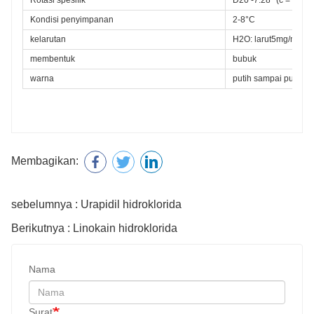
Rotasi spesifik
D20 -7.28° (c = 2 dal
Kondisi penyimpanan
2-8°C
kelarutan
H2O: larut5mg/mL, b
membentuk
bubuk
warna
putih sampai putih p
Membagikan:
sebelumnya : Urapidil hidroklorida
Berikutnya : Linokain hidroklorida
Nama
Surat