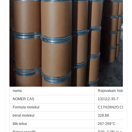
nama
Ropivakain hidroklor
NOMER CAS
132112-35-7
Formula molekul
C17H26N2O.ClH.H2
berat molekul
328.88
titik lebur
267-269°C