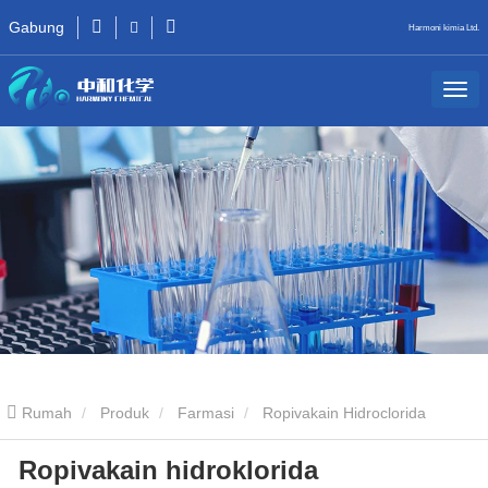
Gabung
Harmoni kimia Ltd.
Rumah
Produk
Farmasi
Ropivakain Hidroclorida
Ropivakain hidroklorida