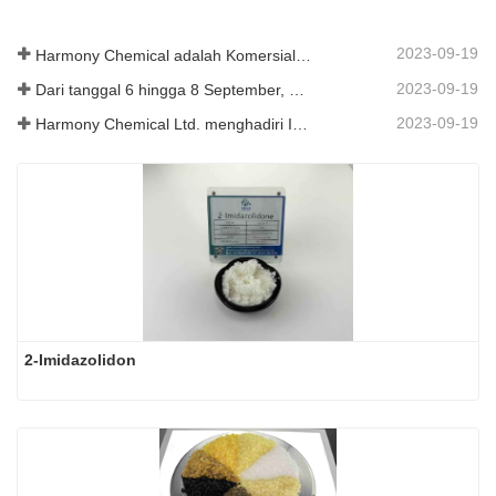
2023-09-19
Harmony Chemical adalah Komersialisasi Bahan Mulsa Biodegradable, Menjunjung Pembangunan Hijau di Bidang Pertanian
2023-09-19
Dari tanggal 6 hingga 8 September, Harmony Chemical Ltd. diundang untuk mengadakan pameran di Coatings Trends and Technology Summit (CTT).
2023-09-19
Harmony Chemical Ltd. menghadiri ICIF China 2019 yang diadakan pada tanggal 16 hingga 18 September 2019 di Shanghai, Tiongkok.
2-Imidazolidon