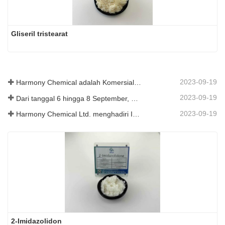
Gliseril tristearat
2023-09-19
Harmony Chemical adalah Komersialisasi Bahan Mulsa Biodegradable, Menjunjung Pembangunan Hijau di Bidang Pertanian
2023-09-19
Dari tanggal 6 hingga 8 September, Harmony Chemical Ltd. diundang untuk mengadakan pameran di Coatings Trends and Technology Summit (CTT).
2023-09-19
Harmony Chemical Ltd. menghadiri ICIF China 2019 yang diadakan pada tanggal 16 hingga 18 September 2019 di Shanghai, Tiongkok.
2-Imidazolidon