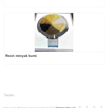
Resin minyak bumi
Tautan:
Semua hak dilindungi undang-undang © 2023
Harmoni kimia Ltd.