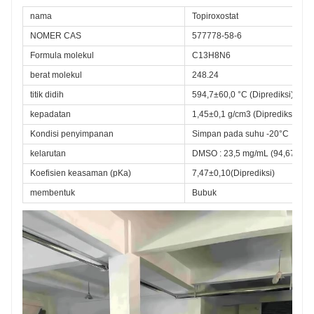
nama
Topiroxostat
NOMER CAS
577778-58-6
Formula molekul
C13H8N6
berat molekul
248.24
titik didih
594,7±60,0 °C (Diprediksi)
kepadatan
1,45±0,1 g/cm3 (Diprediksi)
Kondisi penyimpanan
Simpan pada suhu -20°C
kelarutan
DMSO : 23,5 mg/mL (94,67 mM; 
Koefisien keasaman (pKa)
7,47±0,10(Diprediksi)
membentuk
Bubuk