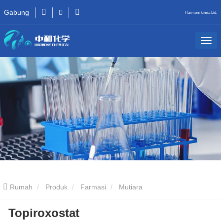
Gabung
Harmoni kimia Ltd.
Rumah
Produk
Farmasi
Mutiara
Topiroxostat