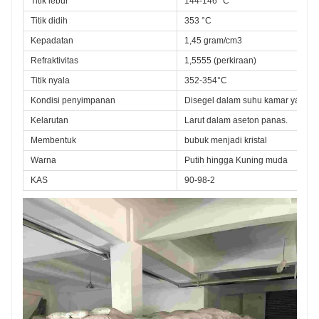
Titik lebur
144-146 °C
Titik didih
353 °C
Kepadatan
1,45 gram/cm3
Refraktivitas
1,5555 (perkiraan)
Titik nyala
352-354°C
Kondisi penyimpanan
Disegel dalam suhu kamar yang k
Kelarutan
Larut dalam aseton panas.
Membentuk
bubuk menjadi kristal
Warna
Putih hingga Kuning muda
KAS
90-98-2