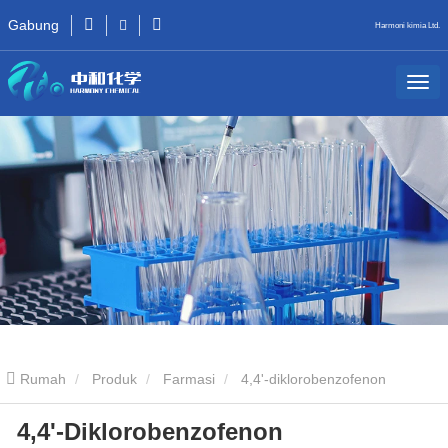
Gabung
Harmoni kimia Ltd.
Rumah
Produk
Farmasi
4,4'-diklorobenzofenon
4,4'-Diklorobenzofenon