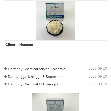
Gliseril tristearat
2023-09-19
Harmony Chemical adalah Komersialisasi Bahan Mulsa Biodegradable, Menjunjung Pembangunan Hijau di Bidang Pertanian
2023-09-19
Dari tanggal 6 hingga 8 September, Harmony Chemical Ltd. diundang untuk mengadakan pameran di Coatings Trends and Technology Summit (CTT).
2023-09-19
Harmony Chemical Ltd. menghadiri ICIF China 2019 yang diadakan pada tanggal 16 hingga 18 September 2019 di Shanghai, Tiongkok.